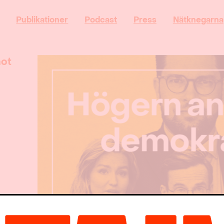
Publikationer
Podcast
Press
Nätknegarna
mot