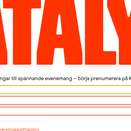
Vi skriver i allvarstider. Högerextrema attackera
Samtidigt förbereder Tidöregeringen ett angr
motstycke genom att med små steg rubba fund
folkstyret.
I höstas, när mönstret blev tydligt, mobiliserad
gjort det möjligt för oss att börja ta fajten för a
Ett av resultaten av detta arbete är en bok oc
sjösättas i höst och pågå fram till valet 2026. D
ingar till spännande evenemang – börja prenumerera på K
stöd av hundratals enskilda och ett unikt stöd f
som vill försvara demokratin.
Boken
Angreppet: Så urholkar Tidöregeringen 
journalisten och författaren
Peter Gustavsson
,
med Arkiv förlag och kommer bli starten.
personuppgiftspolicy