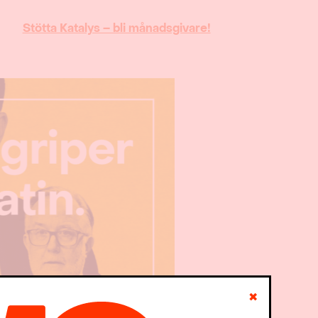
Stötta Katalys – bli månadsgivare!
✖