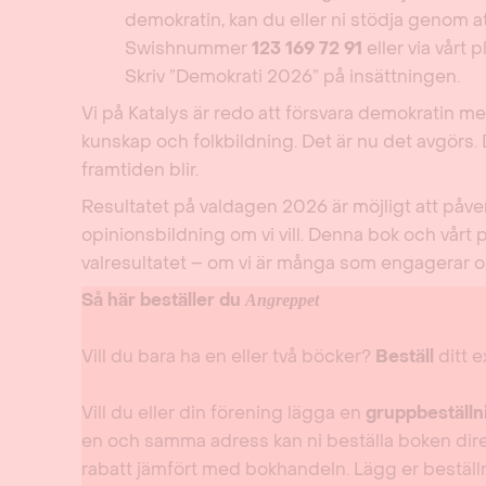
demokratin, kan du eller ni stödja genom att
Swishnummer
123 169 72 91
eller via vår
Skriv ”Demokrati 2026” på insättningen.
Vi på Katalys är redo att försvara demokratin m
kunskap och folkbildning. Det är nu det avgörs. 
framtiden blir.
Resultatet på valdagen 2026 är möjligt att påv
opinionsbildning om vi vill. Denna bok och vårt 
valresultatet – om vi är många som engagerar o
Så här beställer du
Angreppet
Vill du bara ha en eller två böcker?
Beställ
ditt 
Vill du eller din förening lägga en
gruppbeställni
en och samma adress kan ni beställa boken direkt
rabatt jämfört med bokhandeln. Lägg er beställni