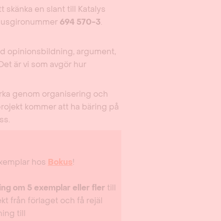
 skänka en slant till Katalys
t plusgironummer
694 570-3
.
ed opinionsbildning, argument,
Det är vi som avgör hur
erka genom organisering och
projekt kommer att ha bäring på
ss.
exemplar hos
Bokus
!
ng om 5 exemplar eller fler
till
 från förlaget och få rejäl
ng till