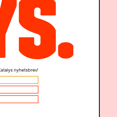
r politiska möten med våld.
epp på demokratin som saknar
amentet för det svenska
e Katalys en insamling som har
tt försvara vår svenska demokrati.
h en motstrategi som kommer
etta har blivit möjligt genom
atalys nyhetsbrev!
rån fackföreningar. Vi är många
vår demokrati
, skriven av
 ges ut av Katalys i samarbete