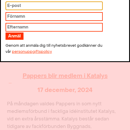
närmast från sina forskarstudier vid Uppsala
universitet.
Läs mer ›
Genom att anmäla dig till nyhetsbrevet godkänner du
vår
personuppgiftspolicy
Pappers blir medlem i Katalys
17 december, 2024
På måndagen valdes Pappers in som nytt
medlemsförbund i fackliga idéinstitutet Katalys,
vid en extra årsstämma. Katalys består sedan
tidigare av fackförbunden Byggnads,