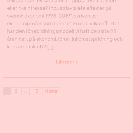
Bakgrunden till samtalet är rapporten ”Luftslott
eller riksintresse? Industriavtalets effekter på
svensk ekonomi 1998-2019”, skriven av
ekonomiprofessorn Lennart Erixon. Vilka effekter
har den lönebildningsmodell vi haft de sista 25
åren haft på ekonomi, löner, inkomstspridning och
konkurrenskraft? […]
Läs mer ›
1
2
…
12
Nästa