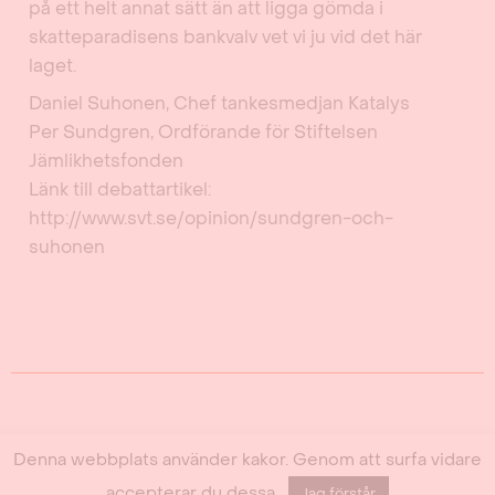
på ett helt annat sätt än att ligga gömda i
skatteparadisens bankvalv vet vi ju vid det här
laget.
Daniel Suhonen, Chef tankesmedjan Katalys
Per Sundgren, Ordförande för Stiftelsen
Jämlikhetsfonden
Länk till debattartikel:
http://www.svt.se/opinion/sundgren-och-
suhonen
Katalys på sociala medier
Denna webbplats använder kakor. Genom att surfa vidare
accepterar du dessa.
Jag förstår