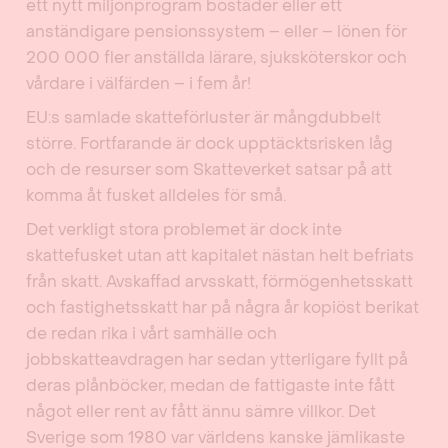
ett nytt miljonprogram bostäder eller ett
anständigare pensionssystem – eller – lönen för
200 000 fler anställda lärare, sjuksköterskor och
vårdare i välfärden – i fem år!
EU:s samlade skatteförluster är mångdubbelt
större. Fortfarande är dock upptäcktsrisken låg
och de resurser som Skatteverket satsar på att
komma åt fusket alldeles för små.
Det verkligt stora problemet är dock inte
skattefusket utan att kapitalet nästan helt befriats
från skatt. Avskaffad arvsskatt, förmögenhetsskatt
och fastighetsskatt har på några år kopiöst berikat
de redan rika i vårt samhälle och
jobbskatteavdragen har sedan ytterligare fyllt på
deras plånböcker, medan de fattigaste inte fått
något eller rent av fått ännu sämre villkor. Det
Sverige som 1980 var världens kanske jämlikaste