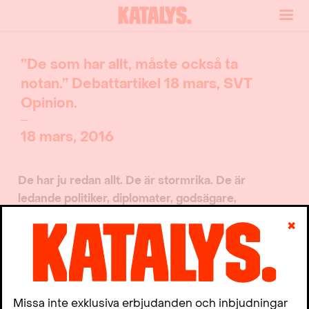
”De som har allt, måste också ta
notan.” Debattartikel 18 mars, SVT
Opinion.
18 mars, 2016
De har ju redan allt. De är stormrika. De är
ledande politiker, diplomater, godsägare,
medlemmar i familjerna Bernadotte, Wallenberg
✖
och Bonnier. Men de är inte nöjda. De kan inte få
nog.
De har planerat och manövrerat och tagit hjälp av
skatteexpertis för att kunna smita undan den
Missa inte exklusiva erbjudanden och inbjudningar