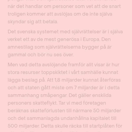
när det handlar om personer som vet att de snart
troligen kommer att avslöjas om de inte själva
skyndar sig att betala.
Det svenska systemet med självrättelser är i själva
verket ett av de mest generösa i Europa. Den
amnestilag som självrättelserna bygger på är
gammal och bör nu ses över.
Men vad detta avslöjande framför allt visar är hur
stora resurser toppskiktet i vårt samhälle kunnat
lägga beslag på. Att 1,8 miljarder kunnat återföras
och att staten gått miste om 7 miljarder är i detta
sammanhang småpengar. Det gäller enskilda
personers skatteflykt. Tar vi med företagen
beräknas skatteförlusten till närmare 50 miljarder
och det sammanlagda undanhållna kapitalet till
500 miljarder. Detta skulle räcka till startplåten för