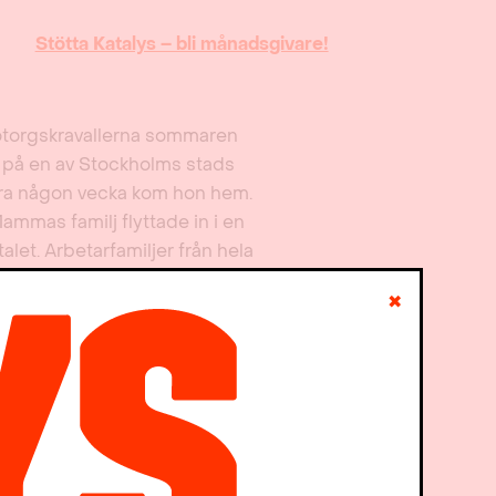
Stötta Katalys – bli månadsgivare!
ötorgskravallerna sommaren
 på en av Stockholms stads
bara någon vecka kom hon hem.
Mammas familj flyttade in i en
alet. Arbetarfamiljer från hela
er och resultatet blev en rätt
✖
et var Västertorp en av
t man från början inte alls var
s av en politik för den
åde fyllde och byggde de nya
nhemska migrationen, som
oblem som följde på deras