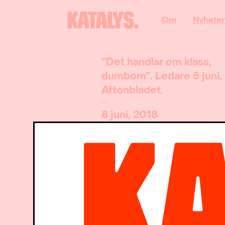
Om
Nyheter
”Det handlar om klass,
dumbom”. Ledare 8 juni,
Aftonbladet.
8 juni, 2018