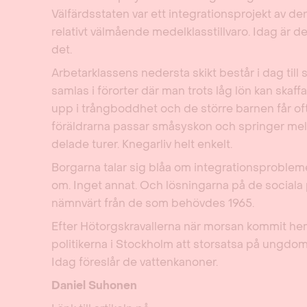
Välfärdsstaten var ett integrationsprojekt av de
relativt välmående medelklasstillvaro. Idag är det
det.
Arbetarklassens nedersta skikt består i dag till 
samlas i förorter där man trots låg lön kan skaf
upp i trångboddhet och de större barnen får ofta
föräldrarna passar småsyskon och springer mel
delade turer. Knegarliv helt enkelt.
Borgarna talar sig blåa om integrationsprobleme
om. Inget annat. Och lösningarna på de sociala 
nämnvärt från de som behövdes 1965.
Efter Hötorgskravallerna när morsan kommit he
politikerna i Stockholm att storsatsa på ungdo
Idag föreslår de vattenkanoner.
Daniel Suhonen