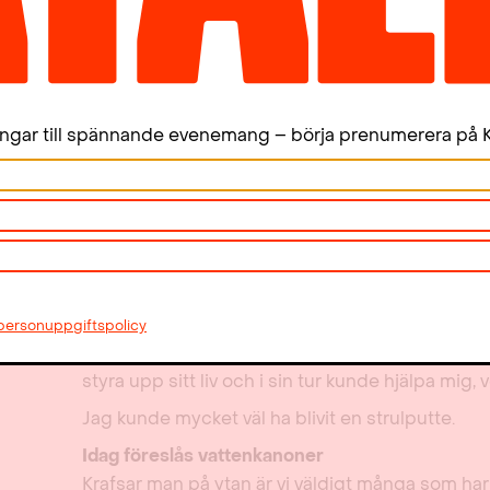
rotlöshet och avklippta familjeband, glöms lätt b
Välfärdsstaten var ett integrationsprojekt
Min 70-åriga kompis på landet berättar ofta a
som ung raggare på 1960-talet. Hade berättelsern
ingar till spännande evenemang – börja prenumerera på K
lätt platsat på dagens rasistiska nätforum. Han 
båtflykting, fast från Slite till Sätra.
Jag hade jättesvårt att lära mig läsa. Men genom
rådet från en arbetsterapeut att skriva in mig 
och låta mig spela klarinett så lossnade det rej
blev mitt liv. Min morsa, den bråkiga värstingen
med mig tills det en kväll bara rann av sig självt.
personuppgiftspolicy
samhälle med resurser och en morsa som trots en
styra upp sitt liv och i sin tur kunde hjälpa mig, v
Jag kunde mycket väl ha blivit en strulputte.
Idag föreslås vattenkanoner
Krafsar man på ytan är vi väldigt många som ha