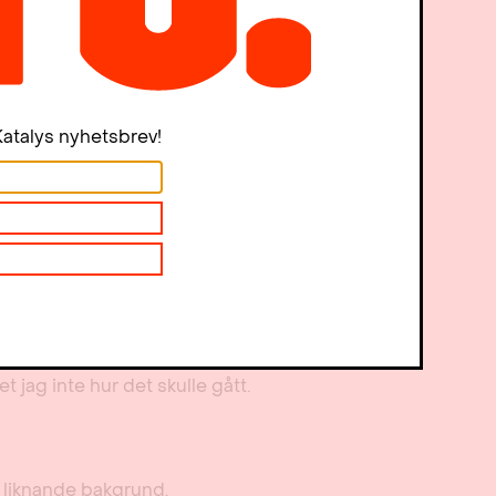
ort i dag.
nekdoter om hur han betedde sig
a flyttats till vår tid hade de
atalys nyhetsbrev!
var arbetskraftsinvandrare och
 en väldigt bra stödlärare och
i den kommunala musikskolan
ält och böcker och skrivande
 satt och tragglade bilderböcker
 Utan det stödet, från ett
 knagglig start fått hjälp att
et jag inte hur det skulle gått.
r liknande bakgrund.