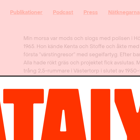
Publikationer
Podcast
Press
Nätknegarna
Min morsa var mods och slogs med polisen i H
1965. Hon kände Kenta och Stoffe och åkte med
första ”värstingresor” med segelfartyg. Efter 
Alla hade rökt gräs och projektet fick avslutas. 
trång 2,5-rummare i Västertorp i slutet av 1950-t
Sverige med många barn trängdes i smålägenhet
ruffig miljö. Fyllan värmde mest och på 1960-tal
Stockholms stökigaste förorter.
Många fick det med tiden mycket bättre, trots at
särskilt skötsamma. Men efterkrigstiden formade
arbetarklass som på 1950-, 60- och 70-talen b
lägenhetsbältena runt våra städer. Den stora i
efterkrigstiden formades av, och de sociala pr