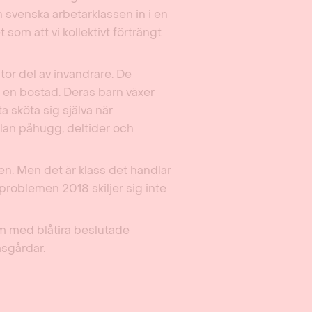
n svenska arbetarklassen in i en
 som att vi kollektivt förträngt
stor del av invandrare. De
fa en bostad. Deras barn växer
 sköta sig själva när
lan påhugg, deltider och
n. Men det är klass det handlar
problemen 2018 skiljer sig inte
m med blåtira beslutade
msgårdar.