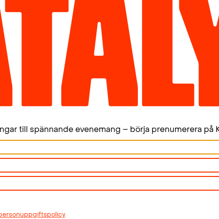
maktförhållanden och sina egna ideologiska utg
kraftfält som skapas mellan dessa orientera sig
Socialdemokraterna världsbäst på det. Idag jag
ideologiska eller realpolitiska segrar.
Pensionsfrågan är en utmärkt konfliktfråga för 
bubblar i folkdjupet av realistisk oro inför de 
majoritet av löntagarna kommer att få. Vi kan t
är ett svek som bär socialdemokratins inskripti
deltagande hade vi inte fått ett pensionssyste
arbetarklassen, och inte minst dess kvinnor.
ingar till spännande evenemang – börja prenumerera på K
När Göran Persson intervjuades i våras (SvD 7 ma
världens bästa pensionssystem men med den lil
pensioner. Många människor, som arbetat hela li
blivit fattiga.”
Pensionsutredaren Elisabeth Lindberg sammanfa
somras: ”Miljontals hårt arbetande människor i 
personuppgiftspolicy