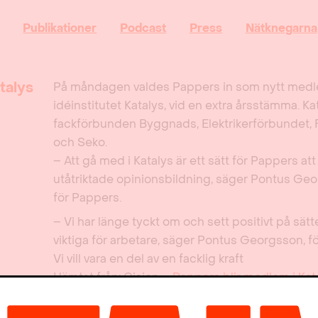
Publikationer
Podcast
Press
Nätknegarna
talys
På måndagen valdes Pappers in som nytt medle
idéinstitutet Katalys, vid en extra årsstämma. Ka
fackförbunden Byggnads, Elektrikerförbundet, 
och Seko.
– Att gå med i Katalys är ett sätt för Pappers at
utåtriktade opinionsbildning, säger Pontus Ge
för Pappers.
– Vi har länge tyckt om och sett positivt på sätt
viktiga för arbetare, säger Pontus Georgsson, 
Vi vill vara en del av en facklig kraft
Hämtat från: Cision –
Pappers blir medlem i Kat