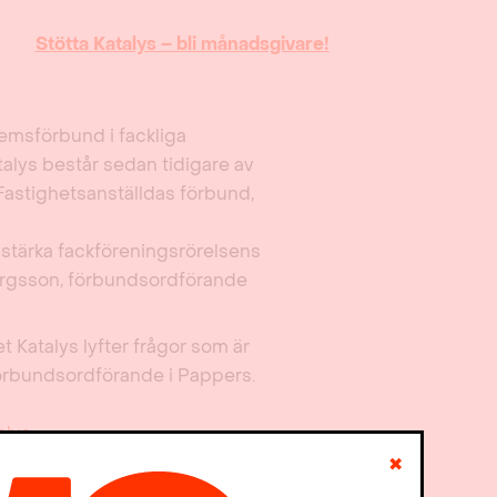
Stötta Katalys – bli månadsgivare!
msförbund i fackliga
talys består sedan tidigare av
Fastighetsanställdas förbund,
t stärka fackföreningsrörelsens
orgsson, förbundsordförande
et Katalys lyfter frågor som är
förbundsordförande i Pappers.
alys
✖