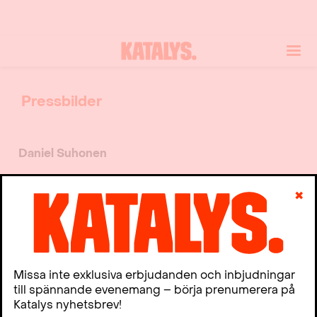
Pressbilder
Daniel Suhonen
✖
Missa inte exklusiva erbjudanden och inbjudningar
till spännande evenemang – börja prenumerera på
KATALYS, pressbild, Daniel
Katalys nyhetsbrev!
Suhonen. Foto: David