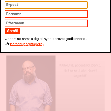
Lagerlöf
KATALYS, pressbild, Daniel
Genom att anmäla dig till nyhetsbrevet godkänner du
Suhonen. Foto: David
vår
personuppgiftspolicy
Lagerlöf
KATALYS, pressbild, Daniel
Suhonen. Foto: David
Lagerlöf