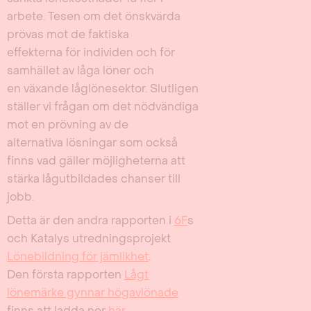
arbete. Tesen om det önskvärda
prövas mot de faktiska
effekterna för individen och för
samhället av låga löner och
en växande låglönesektor. Slutligen
ställer vi frågan om det nödvändiga
mot en prövning av de
alternativa lösningar som också
finns vad gäller möjligheterna att
stärka lågutbildades chanser till
jobb.
Detta är den andra rapporten i
6F
s
och Katalys utredningsprojekt
Lönebildning för jämlikhet
.
Den första rapporten
Lågt
lönemärke gynnar högavlönade
finns att ladda ner
här
.