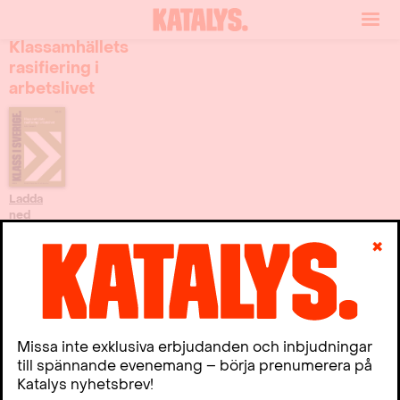
No. 53
Klassamhällets
rasifiering i
arbetslivet
Ladda
ned
✖
I Katalys no. 53 analyserar forskare
Anders Neergaard rasifieringen av
den svenska klasstrukturen, det vill
Missa inte exklusiva erbjudanden och inbjudningar
säga hur klass vävs samman med
till spännande evenemang – börja prenumerera på
ojämlikhet grundat på människors
Katalys nyhetsbrev!