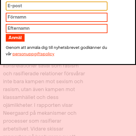
födelseland och utseende. Han
efterlyser en bredare förståelse för
vem som utgör arbetarklassen i
dag för att vi skulle kunna lyckas
bekämpa klassamhällets
ojämlikheter.
Genom att anmäla dig till nyhetsbrevet godkänner du
Att förstå klasstruktur utan att förstå
vår
personuppgiftspolicy
betydelsen av patriarkat och
könsrelationer såväl som rasism
och rasifierade relationer försvårar
inte bara kampen mot sexism och
rasism, utan även kampen mot
klassamhället och dess
ojämlikheter. I rapporten visar
Neergaard på mekanismer och
processer som rasifierar
arbetslivet. Vidare skissar