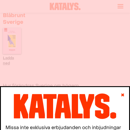
Studiehandledning:
Blåbrunt
Sverige
Ladda
ned
Hur förändras Sverige om högern
bildar regering med stöd av
✖
Sverigedemokraterna efter nästa
val? Journalisten
Mats
Wingborg
har i boken
Blåbrunt
Sverige – Så påverkas du om
Missa inte exklusiva erbjudanden och inbjudningar