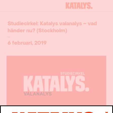
Studiecirkel: Katalys valanalys – vad
händer nu? (Stockholm)
6 februari, 2019