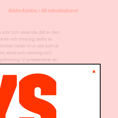
Stötta Katalys – bli månadsgivare!
en stor och växande del av den
, skola och omsorg sköts av
vinsten reder vi ut vad som är
ård, skola och omsorg och
egränsning. Vi presenterar en
äckaget och värna valfriheten.
✖