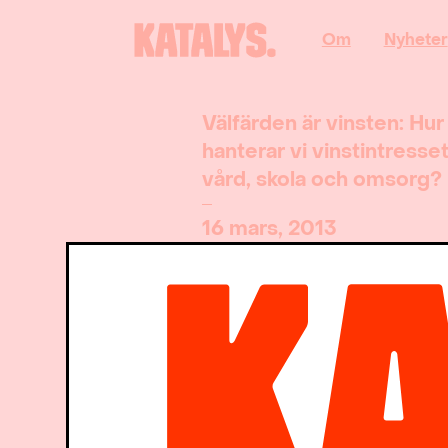
Om
Nyheter
Välfärden är vinsten: Hur
hanterar vi vinstintresset
vård, skola och omsorg?
16 mars, 2013
Katalys på sociala medier