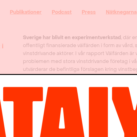
Publikationer
Podcast
Press
Nätknegarna
Sverige har blivit en experimentverkstad
, där 
offentligt finansierade välfärden i form av vård
 i
vinstdrivande aktörer. I vår rapport Välfärden är 
problemen med stora vinstdrivande företag i v
utvärderar de befintliga förslagen kring vinstb
egen modell som effektivt skulle stoppa skattel