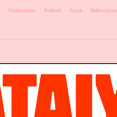
Publikationer
Podcast
Press
Nätknegarna