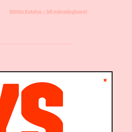
Stötta Katalys – bli månadsgivare!
✖