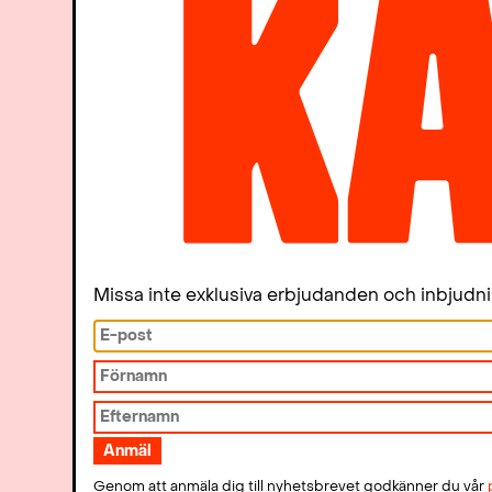
Missa inte exklusiva erbjudanden och inbjudn
Genom att anmäla dig till nyhetsbrevet godkänner du vår