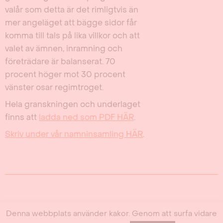
valår som detta är det rimligtvis än
mer angeläget att bägge sidor får
komma till tals på lika villkor och att
valet av ämnen, inramning och
företrädare är balanserat. 70
procent höger mot 30 procent
vänster osar regimtroget.
Hela granskningen och underlaget
finns att
ladda ned som PDF HÄR
.
Skriv under vår namninsamling HÄR
.
Katalys på sociala medier
Denna webbplats använder kakor. Genom att surfa vidare