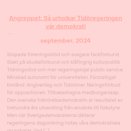
Angreppet: Så urholkar Tidöregeringen
vår demokrati
september, 2024
Slopade föreningsstöd och svagare fackförbund.
Slakt på studieförbund och klåfingrig kulturpolitik.
Tidningsdöd och mer regeringslojal public service.
Minskad autonomi för universiteten. Förstatligat
bistånd. Angiverilag och Tidölöner. Näringsförbud
för oppositionen. Tillbakadragna medborgarskap.
Den svenska folkrörelsedemokratin är resultatet av
trehundra års utveckling från envälde till folkstyre.
Men när Sverigedemokraterna dikterar
regeringens dagordning hotas våra demokratiska
grundvalar. Vad […]