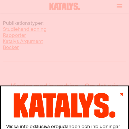
Publikationstyper:
Studiehandledning
Rapporter
Katalys Argument
Böcker
Vinsten med invandring – Om det pris
vi alla betalar för Tidöpolitikens
✖
stängda gränser
mars, 2025
Missa inte exklusiva erbjudanden och inbjudningar