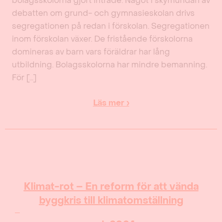
bolagsskolorna gjort inträde. Något i skymundan av
debatten om grund- och gymnasieskolan drivs
segregationen på redan i förskolan. Segregationen
inom förskolan växer. De fristående förskolorna
domineras av barn vars föräldrar har lång
utbildning. Bolagsskolorna har mindre bemanning.
För […]
Läs mer ›
Klimat-rot – En reform för att vända
byggkris till klimatomställning